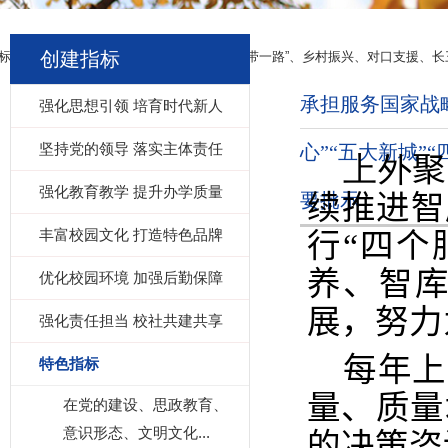
创建指标
标
承担服务国家战略和上海建设任务（“一带一路”、乡村振兴、对口支援、长
承担服务国家战
强化思想引领 培育时代新人
坚持党的领导 落实主体责任
心”“五大新城
上外
聚
强化教育教学 提升办学质量
要批示
续推进智
丰富校园文化 打造特色品牌
行“四个
养、智库
优化校园环境 加强后勤保障
展，努力
强化责任担当 校社共建共享
每年上
特色指标
量、质量
在党的建设、思政教育、
意识形态、文明文化...
的决策咨