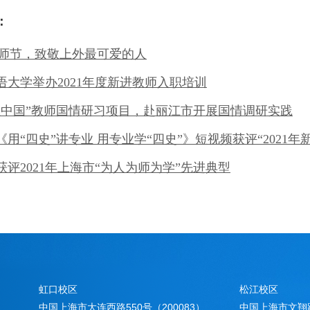
：
师节
，致敬上外最可爱的人
语大学举办
2021年度新进教师入职培训
思中国”教师国情研习项目，赴丽江市开展国情调研实践
《用
“四史”讲专业 用专业学“四史”》短视频获评“202
获评
2021年上海市“为人为师为学”先进典型
虹口校区
松江校区
中国上海市大连西路550号（200083）
中国上海市文翔路1