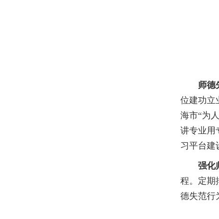
师德
位建功立
海市“为
讲专业
用
习平台建
强化
程。定期
德失范行