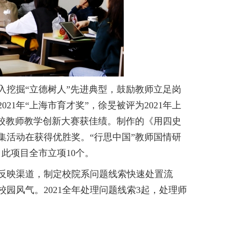
入挖掘
“立德树人”先进典型，鼓励教师立足岗
2021年“上海市育才奖”
，
徐旻
被评为
2021年上
校教师教学创新大赛
获佳绩。
制作
的
《用四史
集活动在获得优胜奖。
“行思中国”教师国情研
，此项目全市立项10个。
反映渠道，制定校院系问题线索快速处置流
校园风气。
2021
全年处理问题线索3起，处理师