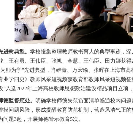
先进
树
典型
。
学校搜集整理教师教书育人的典型事迹，深
业
。
王有勇
、
王伟臣
、
张帆
、
金慧
、
王伟臣、田力娜获得
人为师为学”先进典型
，
肖维青
、
万宏瑜
、
张晖
在
上海市高
专业学四史》教师风采短视频获教育部教师风采短视频征
设”入选2022年上海高校教师思想政治建设精品项目立项
师德监督惩处
。
明确学校师德失范负面清单畅通校内问题
排摸问题风险，形成提醒教育防范机制，营造风清气正的
为问题3起
，
开展师德警示教育
5次
。