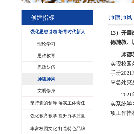
师德师风
创建指标
强化思想引领 培育时代新人
13）
开展
德施教、
理论学习
师德
思政教育
实现校园
思政队伍
手册20
师德师风
应急处突
文明修身
20
坚持党的领导 落实主体责任
实系统学
项工作指
强化教育教学 提升办学质量
丰富校园文化 打造特色品牌