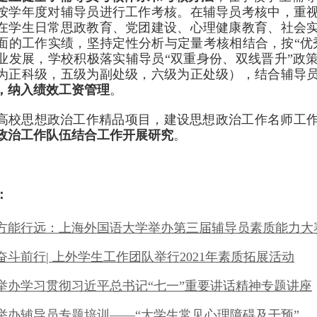
按学年度对辅导员进行工作考核。在辅导员考核中，重
在学生日常思政教育、党团建设、心理健康教育、社会
面的工作实绩，
坚持定性分析与定量考核相结合
，按
“
业发展，
学校积极落实辅导员
“双重身份、双线晋升”政
为正科级，五级为副处级，六级为正处级），结合辅导
，纳入绩效工资管理
。
高校思想政治工作精品项目，建设思想政治工作名师工
政治工作队伍结合工作开展研究
。
：
方能行远：上海外国语大学举办第三届辅导员素质能力大
奋斗前行
| 上外学生工作团队举行2021年素质拓展活动
举办学习贯彻习近平总书记
“七一”重要讲话精神专题讲座
举办辅导员专题培训
——“大学生常见心理障碍及干预”