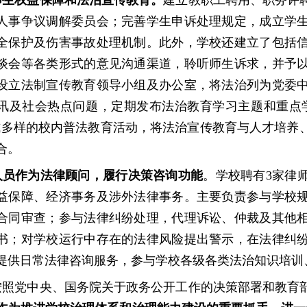
师生权益保障和法治宣传教育。
建立教职工聘用、职务评
人事争议调解委员会；完善学生申诉处理规定，成立学
全保护及伤害事故处理机制。此外，学校还建立了包括
谈会等各类形式的意见沟通渠道，聆听师生诉求，并予
设立法制宣传教育领导小组及办公室，将法治列为党委
讯及社会热点问题，定期发布法治教育学习主题和重点
式多样的校内普法教育活动，将法治宣传教育与人才培养
合。
人员作为法律顾问，履行决策咨询功能
。
学校
聘有
3家律
益保障、经济事务及涉外法律事务
。
主要负责参与学校
合同审查；参与法律纠纷处理，代理诉讼、仲裁及其他
书；对学校运行中存在的法律风险提出警示，在法律纠
提供日常法律咨询服务，参与学校各级各类法治知识培训
按照党中央、国务院关于政务公开工作的决策部署和教育