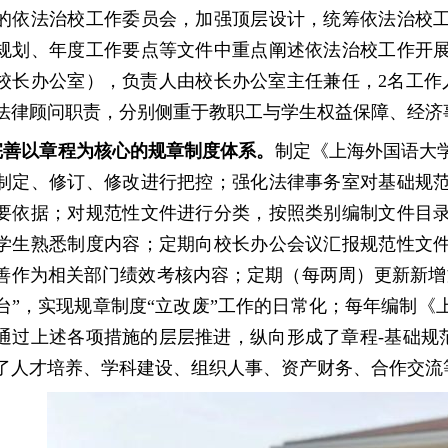
的依法治校工作委员会，加强顶层设计，统筹依法治校
规划、年度工作要点等文件中重点阐述依法治校工作开
校长办公室），负责人由校长办公室主任兼任，
2名工
法律顾问职责，分别侧重于教职工与学生权益保障、经济
完善以章程为核心的规章制度体系。
制定《上海外国语大
制定、修订、修改进行把控；强化法律事务室对基础规
要依据；对规范性文件进行分类，按照类别编制文件目
学生熟悉制度内容；定期向校长办公会议汇报规范性文
善作为相关部门绩效考核内容；定期（每两周）更新新增
台”，实现规章制度“立改废”工作的日常化；每年编制
通过上述各项措施的层层推进，纵向形成了章程-基础规
了人才培养、学科建设、组织人事、资产财务、合作交流