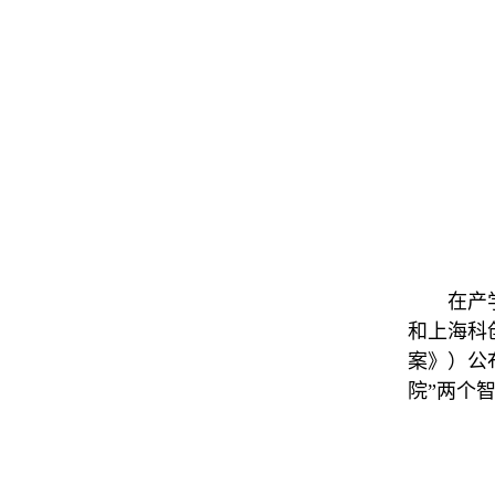
在产学研
和上海科
案》）公
院”两个