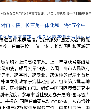
家和上海市有关部门和领导高度肯定。相关决策咨询报告得到重要批示
、对口支援、长三角一体化和上海“五个中
门和领导高度肯定。相关决策咨询报告得到重
推进智库集群建设，提升
服务“国之大者”的能
培养、智库建设“三位一体”，推动国别和区域研
、质量均
列上海高校前茅。上一年度获省部级及
家级
54
篇，领导批示
14
篇。入围上海市人民政府
跨院系、跨学科、跨专业、跨语种的智库平台建
进外国文化政策研究基地建设，组织第六批基地
申报，获批课题
10
项。组织中国国际舆情研究中
别研究院，参与市哲社规划办开展的“国际智库
”。共报送“国际智库研究动态”
339
条，被市哲社
接上海高校智库信息报送工作，中东研究所、中