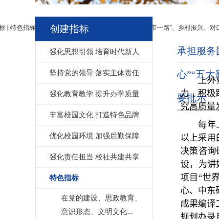
创建指标
标
特色指标
承担服务国家战略和上海建设任务（“一带一路”、乡村振兴、对
承担服务
强化思想引领 培育时代新人
坚持党的领导 落实主体责任
心”“五
上外
力
，
积极
强化教育教学 提升办学质量
要批示
究高质量
丰富校园文化 打造特色品牌
每年
优化校园环境 加强后勤保障
以上采用
决策咨询
强化责任担当 校社共建共享
设，为讲
项目“世
特色指标
心、中东
在党的建设、思政教育、
成果编译
意识形态、文明文化...
规划办录