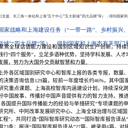
口支援、长三角一体化和上海“五个中心”“五大新城”“四大品牌”等），得到国
国家战略和上海建设任务（“一带一路”、乡村振兴
大新城”“四大品牌”等），得到国家和上海市有关部
聚焦全球话语能力建设和国别区域知识生产创新，持续
践行“四个服务”，立足多语种优势，坚持学科发展、人才
发展，努力为大国外交贡献智慧和力量
。
上外各区域国别研究中心和智库上报的各类专报，数量
的决策咨询信息
129
篇，较前一年度增长约
46%
，其中国
研究重点课题、上海高校智库内涵建设计划。持续深化
好中国故事、传播好中国声音提供有力的智力支持。推
界各国提升国际传播能力的经验与举措研究”专项课题的
研究所、中阿改革发展研究中心、上海全球治理与区域国
工程”，共同打造“国际智库研究动态”“国际智库报告译丛
用
73
条；报送“国际智库报告译丛”
27
篇，被录用
6
篇。对