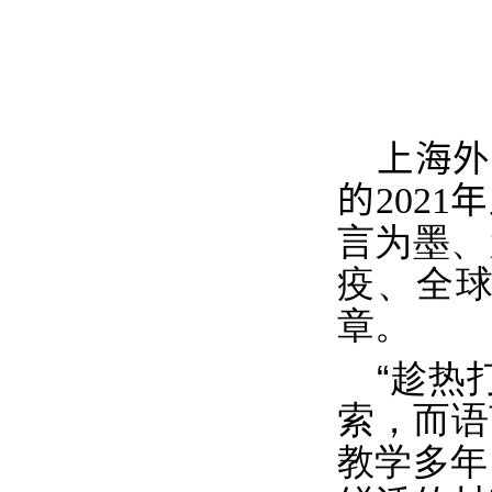
上海外
的
2021
年
言为墨、
疫、全
章。
“
趁热
索，而语
教学多年