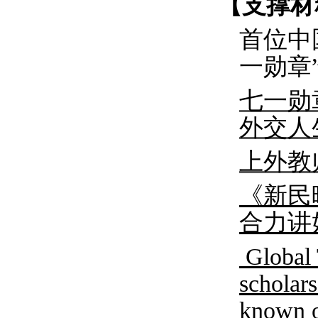
【支撑材
首位中
一勋章
七一勋
外交人
上外教
《
新民
合力讲
Globa
scholar
known o