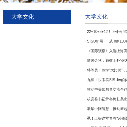
大学文化
大学文化
22+10+8+12！上外
SISU新展 ┆ 从 0到
《国际观察》入选上海
情暖金秋：致敬上外“银
特等奖！教学“大比武”，
九项！快来看SISUer的
推动中美加教育交流合
校党委书记尹冬梅赴美出席
凝聚中阿智慧，推动新起
飒！上好这堂青春“必修课